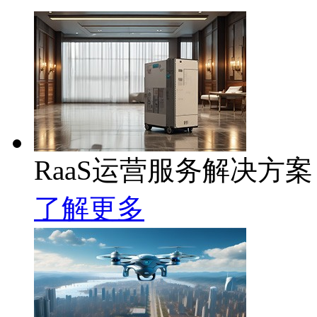
RaaS运营服务解决方案
了解更多