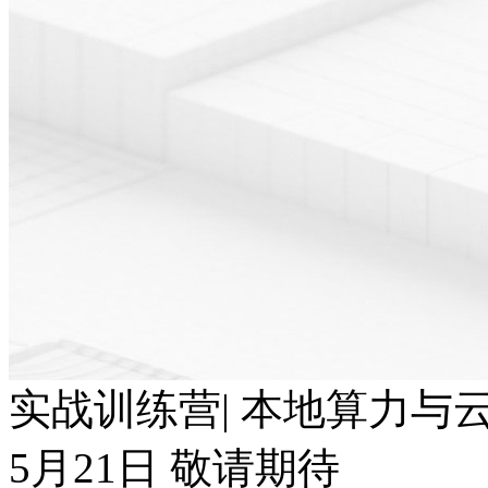
实战训练营| 本地算力与云端T
5月21日 敬请期待