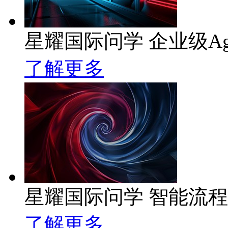
星耀国际问学 企业级Ag
了解更多
星耀国际问学 智能流
了解更多