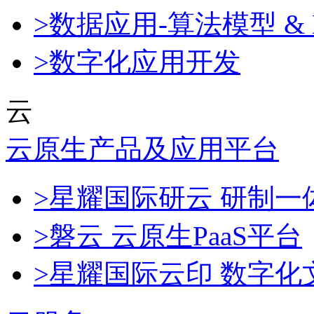
>数据应用-算法模型 & 
>数字化应用开发
云
云原生产品及应用平台
>星耀国际研云 研制
>磐云 云原生PaaS平台
>星耀国际云印 数字化