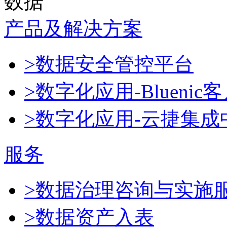
数据
产品及解决方案
>数据安全管控平台
>数字化应用-Blueni
>数字化应用-云捷集成
服务
>数据治理咨询与实施
>数据资产入表