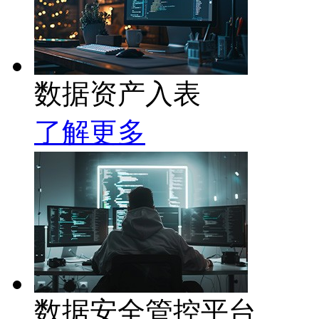
数据资产入表
了解更多
数据安全管控平台