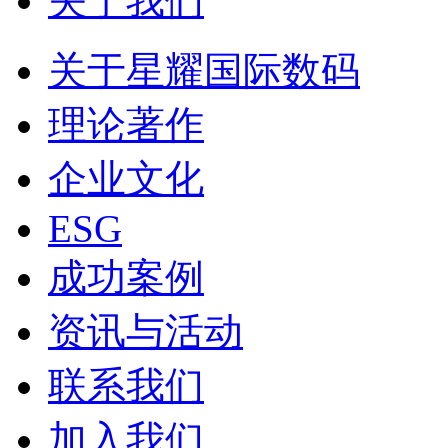
关于我们
关于星耀国际数码
理论著作
企业文化
ESG
成功案例
资讯与活动
联系我们
加入我们