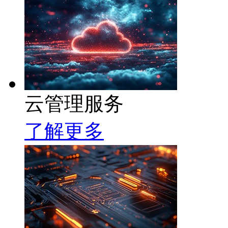
云管理服务
了解更多