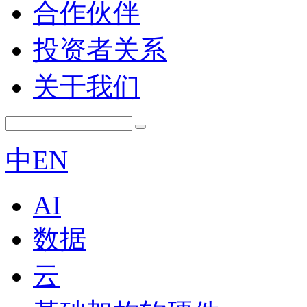
合作伙伴
投资者关系
关于我们
中
EN
AI
数据
云