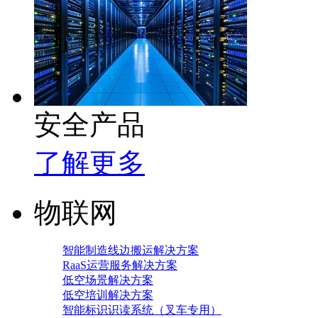
安全产品
了解更多
物联网
智能制造线边搬运解决方案
RaaS运营服务解决方案
低空场景解决方案
低空培训解决方案
智能标识识读系统（叉车专用）