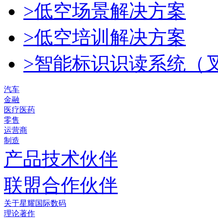
>低空场景解决方案
>低空培训解决方案
>智能标识识读系统（
汽车
金融
医疗医药
零售
运营商
制造
产品技术伙伴
联盟合作伙伴
关于星耀国际数码
理论著作