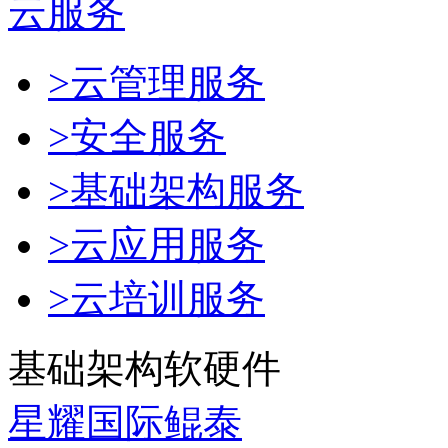
云服务
>云管理服务
>安全服务
>基础架构服务
>云应用服务
>云培训服务
基础架构软硬件
星耀国际鲲泰