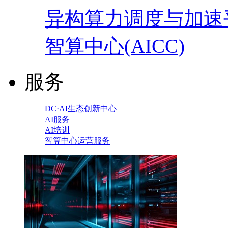
异构算力调度与加速
智算中心(AICC)
服务
DC·AI生态创新中心
AI服务
AI培训
智算中心运营服务